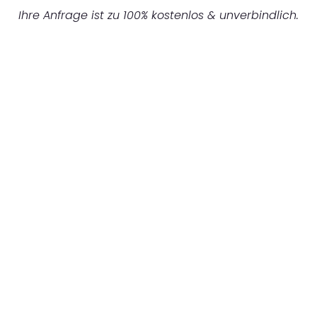
Ihre Anfrage ist zu 100% kostenlos & unverbindlich.
UNVERBINDLICHES ANGEBOT IN
UNTER 60 SEKUNDEN
:
Machen Sie sich bereit für einen
reibungslosen & sorgenfreien Umzug in
Hamburg: Erleben Sie, wie unser
Expertenteam Ihren Umzug schnell, sicher
und effizient gestaltet. Lassen Sie uns den
schweren Teil übernehmen & freuen Sie sich
auf einen entspannten und kostengünstigen