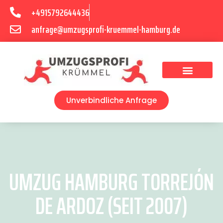
+4915792644436
anfrage@umzugsprofi-kruemmel-hamburg.de
Umzugsunternehmen Hamburg
Umzugsservice Hamburg
Unverbindliche Anfrage
UMZUG HAMBURG TORREJÓN
DE ARDOZ (SEIT 2007)