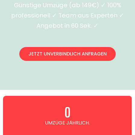
Günstige Umzüge (ab 149€) ✓ 100%
professionell ✓ Team aus Experten ✓
Angebot in 60 Sek. ✓
JETZT UNVERBINDLICH ANFRAGEN
0
UMZÜGE JÄHRLICH.