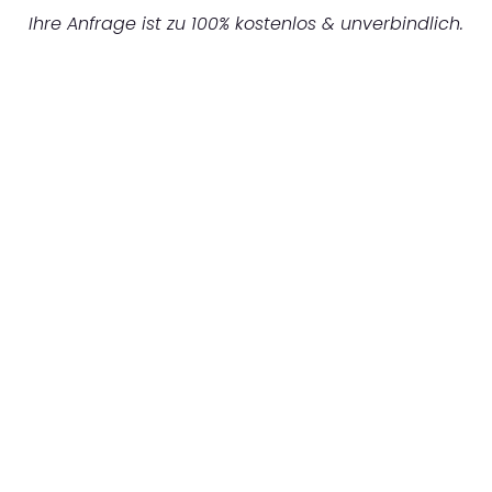
Ihre Anfrage ist zu 100% kostenlos & unverbindlich.
UNVERBINDLICHES ANGEBOT IN
UNTER 60 SEKUNDEN
:
Machen Sie sich bereit für einen
reibungslosen & sorgenfreien Umzug in
Hamburg: Erleben Sie, wie unser
Expertenteam Ihren Umzug schnell, sicher
und effizient gestaltet. Lassen Sie uns den
schweren Teil übernehmen & freuen Sie sich
auf einen entspannten und kostengünstigen