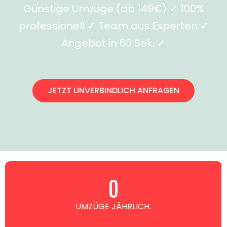
Günstige Umzüge (ab 149€) ✓ 100%
professionell ✓ Team aus Experten ✓
Angebot in 60 Sek. ✓
JETZT UNVERBINDLICH ANFRAGEN
0
UMZÜGE JÄHRLICH.