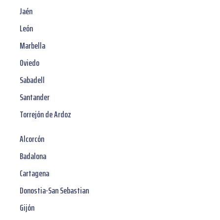
Jaén
León
Marbella
Oviedo
Sabadell
Santander
Torrejón de Ardoz
Alcorcón
Badalona
Cartagena
Donostia-San Sebastian
Gijón