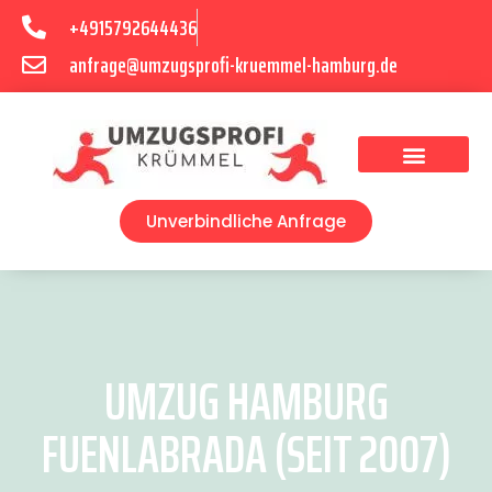
+4915792644436
anfrage@umzugsprofi-kruemmel-hamburg.de
Umzugsunternehmen Hamburg
Umzugsservice Hamburg
Unverbindliche Anfrage
UMZUG HAMBURG
FUENLABRADA (SEIT 2007)