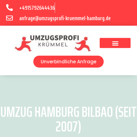
+4915792644436
anfrage@umzugsprofi-kruemmel-hamburg.de
Umzugsunternehmen Hamburg
Umzugsservice Hamburg
Unverbindliche Anfrage
UMZUG HAMBURG BILBAO (SEIT
2007)