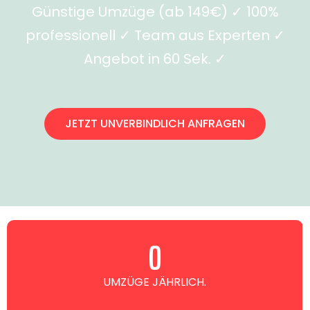
Günstige Umzüge (ab 149€) ✓ 100%
professionell ✓ Team aus Experten ✓
Angebot in 60 Sek. ✓
JETZT UNVERBINDLICH ANFRAGEN
0
UMZÜGE JÄHRLICH.