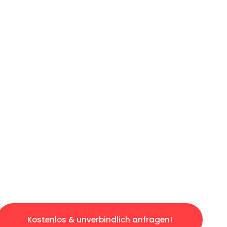
ICHES ANGEBOT IN
UNTER 60 S
ngslosen & sorgenfreien Umzug in Hamburg: E
gestaltet. Lassen Sie uns den schweren Teil 
tspannten und kostengünstigen Servive!
Kostenlos & unverbindlich anfragen!