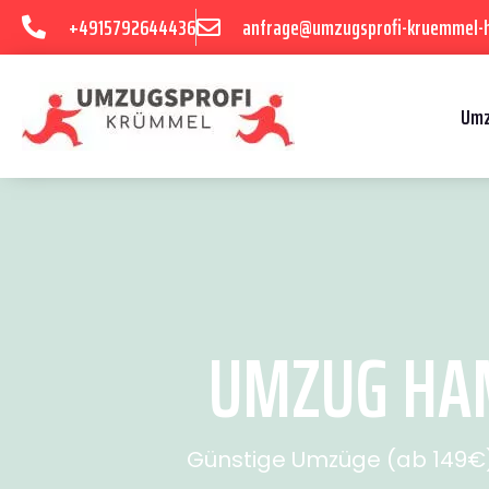
+4915792644436
anfrage@umzugsprofi-kruemmel-
Umz
UMZUG HAM
Günstige Umzüge (ab 149€) 