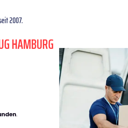
eit 2007.
ZUG HAMBURG
.
tunden
.