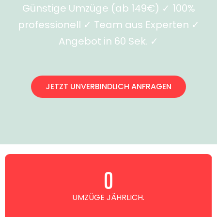
Günstige Umzüge (ab 149€) ✓ 100%
professionell ✓ Team aus Experten ✓
Angebot in 60 Sek. ✓
JETZT UNVERBINDLICH ANFRAGEN
0
UMZÜGE JÄHRLICH.