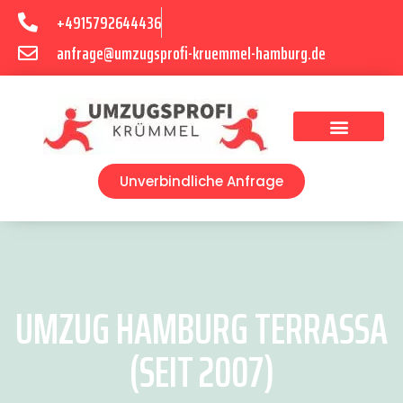
+4915792644436
anfrage@umzugsprofi-kruemmel-hamburg.de
Umzugsunternehmen Hamburg
Umzugsservice Hamburg
Unverbindliche Anfrage
UMZUG HAMBURG TERRASSA
(SEIT 2007)