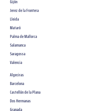
Gijón
Jerez de la Frontera
Lleida
Mataró
Palma de Mallorca
Salamanca
Saragossa
Valencia
Algeciras
Barcelona
Castellón de la Plana
Dos Hermanas
Granada