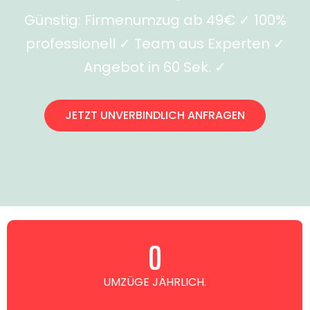
Günstig: Firmenumzug ab 49€ ✓ 100%
professionell ✓ Team aus Experten ✓
Angebot in 60 Sek. ✓
JETZT UNVERBINDLICH ANFRAGEN
0
UMZÜGE JÄHRLICH.