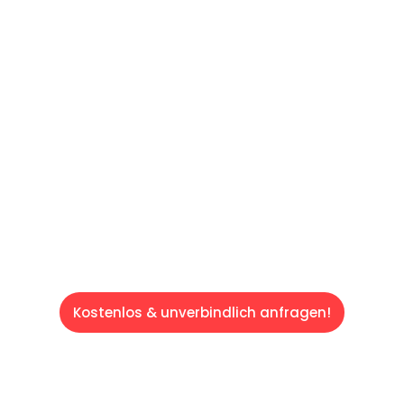
reibungslosen & sorgenfreien Umzug in
Hamburg: Erleben Sie, wie unser
Expertenteam Ihren Umzug schnell, sicher
und effizient gestaltet. Lassen Sie uns den
schweren Teil übernehmen & freuen Sie sich
auf einen entspannten und kostengünstigen
Servive!
Kostenlos & unverbindlich anfragen!