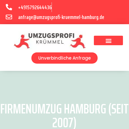
+4915792644436
anfrage@umzugsprofi-kruemmel-hamburg.de
Umzugsunternehmen Hamburg
Umzugsservice Hamburg
Unverbindliche Anfrage
FIRMENUMZUG HAMBURG (SEIT
2007)