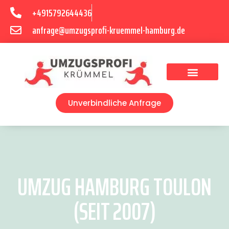
+4915792644436
anfrage@umzugsprofi-kruemmel-hamburg.de
Umzugsunternehmen Hamburg
Umzugsservice Hamburg
Unverbindliche Anfrage
UMZUG HAMBURG TOULON
(SEIT 2007)