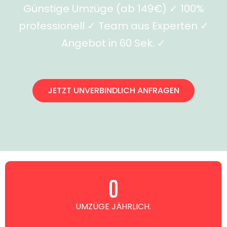
Günstige Umzüge (ab 149€) ✓ 100%
professionell ✓ Team aus Experten ✓
Angebot in 60 Sek. ✓
JETZT UNVERBINDLICH ANFRAGEN
0
UMZÜGE JÄHRLICH.