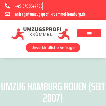
+4915792644436
anfrage@umzugsprofi-kruemmel-hamburg.de
Umzugsunternehmen Hamburg
Umzugsservice Hamburg
Unverbindliche Anfrage
UMZUG HAMBURG ROUEN (SEIT
2007)