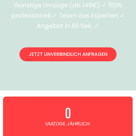
Günstige Umzüge (ab 149€) ✓ 100%
professionell ✓ Team aus Experten ✓
Angebot in 60 Sek. ✓
JETZT UNVERBINDLICH ANFRAGEN
0
UMZÜGE JÄHRLICH.