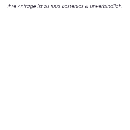
Ihre Anfrage ist zu 100% kostenlos & unverbindlich.
UNVERBINDLICHES ANGEBOT IN
UNTER 60 SEKUNDEN
:
Machen Sie sich bereit für einen
reibungslosen & sorgenfreien Umzug in
Hamburg: Erleben Sie, wie unser
Expertenteam Ihren Umzug schnell, sicher
und effizient gestaltet. Lassen Sie uns den
schweren Teil übernehmen & freuen Sie sich
auf einen entspannten und kostengünstigen