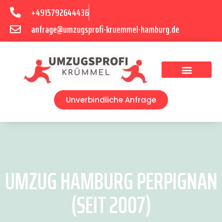
+4915792644436
anfrage@umzugsprofi-kruemmel-hamburg.de
Umzugsunternehmen Hamburg
Umzugsservice Hamburg
Unverbindliche Anfrage
UMZUG HAMBURG PERPIGNAN
(SEIT 2007)