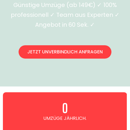
Günstige Umzüge (ab 149€) ✓ 100%
professionell ✓ Team aus Experten ✓
Angebot in 60 Sek. ✓
JETZT UNVERBINDLICH ANFRAGEN
0
UMZÜGE JÄHRLICH.