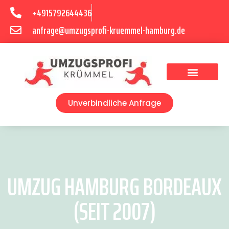
+4915792644436
anfrage@umzugsprofi-kruemmel-hamburg.de
Umzugsunternehmen Hamburg
Umzugsservice Hamburg
Unverbindliche Anfrage
UMZUG HAMBURG BORDEAUX
(SEIT 2007)