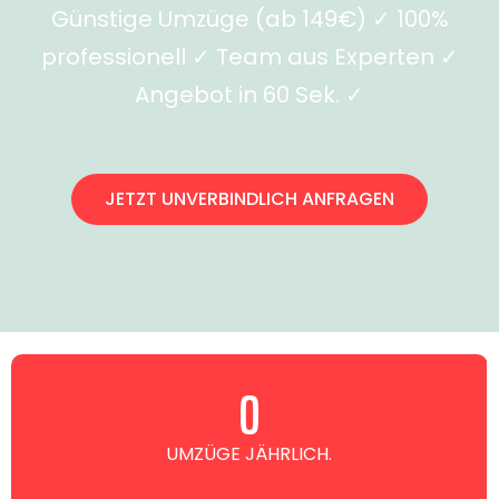
Günstige Umzüge (ab 149€) ✓ 100%
professionell ✓ Team aus Experten ✓
Angebot in 60 Sek. ✓
JETZT UNVERBINDLICH ANFRAGEN
0
UMZÜGE JÄHRLICH.