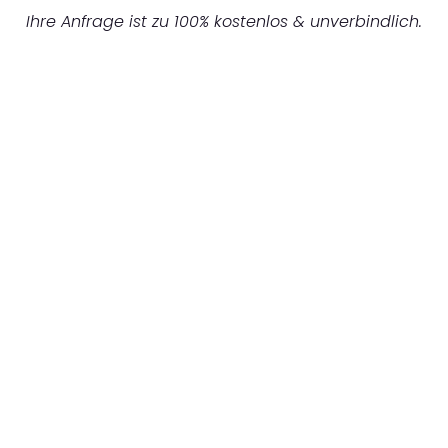
Ihre Anfrage ist zu 100% kostenlos & unverbindlich.
UNVERBINDLICHES ANGEBOT IN
UNTER 60 SEKUNDEN
:
Machen Sie sich bereit für einen
reibungslosen & sorgenfreien Umzug in
Hamburg: Erleben Sie, wie unser
Expertenteam Ihren Umzug schnell, sicher
und effizient gestaltet. Lassen Sie uns den
schweren Teil übernehmen & freuen Sie sich
auf einen entspannten und kostengünstigen