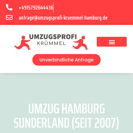
+4915792644436
anfrage@umzugsprofi-kruemmel-hamburg.de
Umzugsunternehmen Hamburg
Umzugsservice Hamburg
Unverbindliche Anfrage
UMZUG HAMBURG
SUNDERLAND (SEIT 2007)