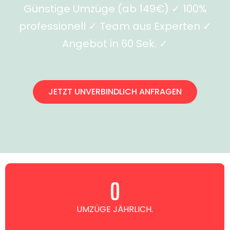
Günstige Umzüge (ab 149€) ✓ 100%
professionell ✓ Team aus Experten ✓
Angebot in 60 Sek. ✓
JETZT UNVERBINDLICH ANFRAGEN
0
UMZÜGE JÄHRLICH.