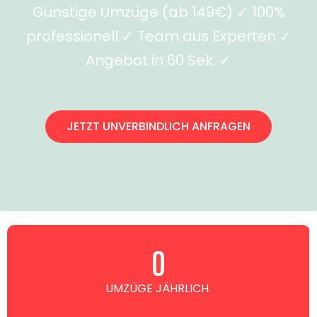
Günstige Umzüge (ab 149€) ✓ 100%
professionell ✓ Team aus Experten ✓
Angebot in 60 Sek. ✓
JETZT UNVERBINDLICH ANFRAGEN
0
UMZÜGE JÄHRLICH.