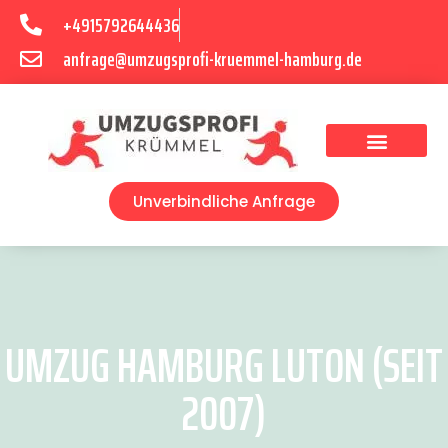
+4915792644436
anfrage@umzugsprofi-kruemmel-hamburg.de
Umzugsunternehmen Hamburg
Umzugsservice Hamburg
Unverbindliche Anfrage
UMZUG HAMBURG LUTON (SEIT
2007)