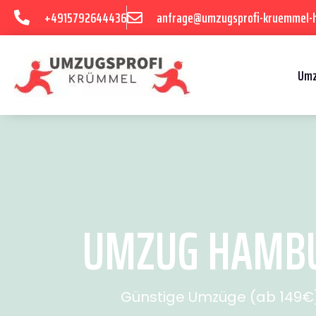
+4915792644436
anfrage@umzugsprofi-kruemmel-
Umz
UMZUG HAMBU
Günstige Umzüge (ab 149€) 