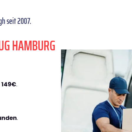
 seit 2007.
ZUG HAMBURG
 149€
.
tunden
.