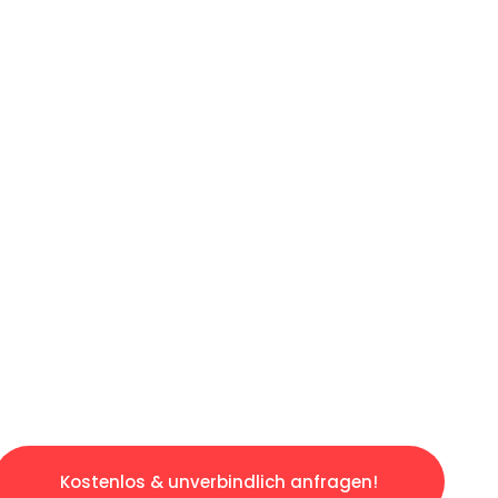
ICHES ANGEBOT IN
UNTER 60 S
ngslosen & sorgenfreien Umzug in Hamburg: E
gestaltet. Lassen Sie uns den schweren Teil 
tspannten und kostengünstigen Servive!
Kostenlos & unverbindlich anfragen!