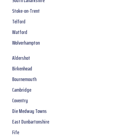
South Lanarkshire
Stoke-on-Trent
Telford
Watford
Wolverhampton
Aldershot
Birkenhead
Bournemouth
Cambridge
Coventry
Die Medway Towns
East Dunbartonshire
Fife