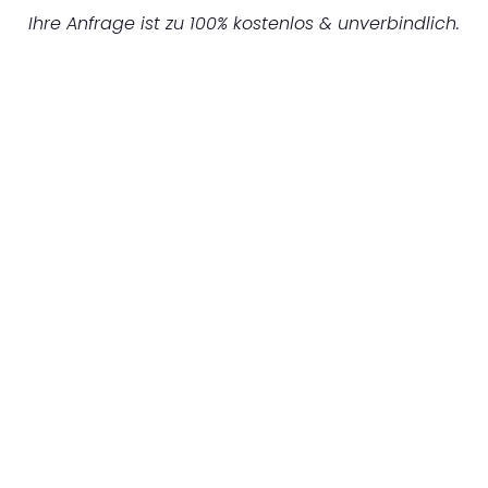
Ihre Anfrage ist zu 100% kostenlos & unverbindlich.
UNVERBINDLICHES ANGEBOT IN
UNTER 60 SEKUNDEN
:
Machen Sie sich bereit für einen
reibungslosen & sorgenfreien Umzug in
Hamburg: Erleben Sie, wie unser
Expertenteam Ihren Umzug schnell, sicher
und effizient gestaltet. Lassen Sie uns den
schweren Teil übernehmen & freuen Sie sich
auf einen entspannten und kostengünstigen