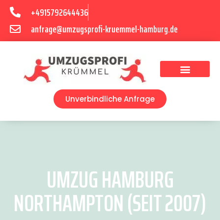
+4915792644436
anfrage@umzugsprofi-kruemmel-hamburg.de
Umzugsunternehmen Hamburg
Umzugsservice Hamburg
Unverbindliche Anfrage
UMZUG HAMBURG
NORTHAMPTON (SEIT 2007)