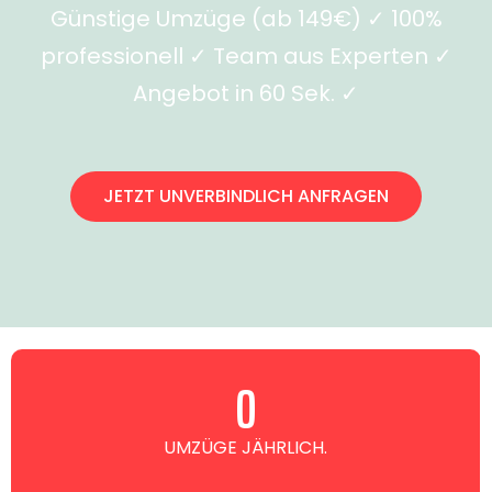
Günstige Umzüge (ab 149€) ✓ 100%
professionell ✓ Team aus Experten ✓
Angebot in 60 Sek. ✓
JETZT UNVERBINDLICH ANFRAGEN
0
UMZÜGE JÄHRLICH.