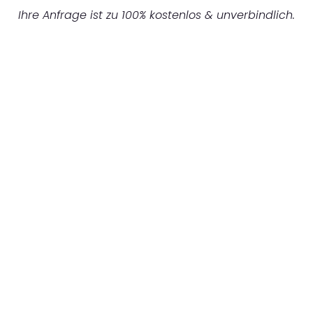
Ihre Anfrage ist zu 100% kostenlos & unverbindlich.
UNVERBINDLICHES ANGEBOT IN
UNTER 60 SEKUNDEN
:
Machen Sie sich bereit für einen
reibungslosen & sorgenfreien Umzug in
Hamburg: Erleben Sie, wie unser
Expertenteam Ihren Umzug schnell, sicher
und effizient gestaltet. Lassen Sie uns den
schweren Teil übernehmen & freuen Sie sich
auf einen entspannten und kostengünstigen