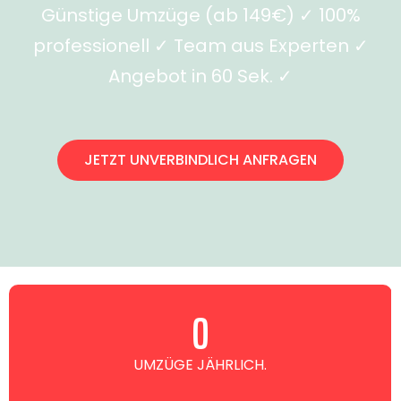
Günstige Umzüge (ab 149€) ✓ 100%
professionell ✓ Team aus Experten ✓
Angebot in 60 Sek. ✓
JETZT UNVERBINDLICH ANFRAGEN
0
UMZÜGE JÄHRLICH.