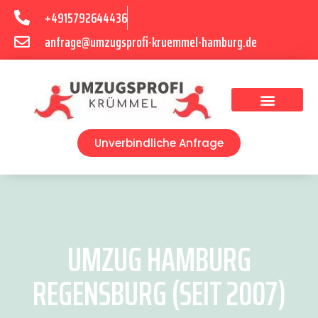
+4915792644436
anfrage@umzugsprofi-kruemmel-hamburg.de
Umzugsunternehmen Hamburg
Umzugsservice Hamburg
Unverbindliche Anfrage
UMZUG HAMBURG
REGENSBURG (SEIT 2007)