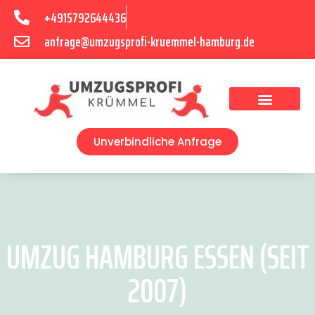
+4915792644436
anfrage@umzugsprofi-kruemmel-hamburg.de
Umzugsunternehmen Hamburg
Umzugsservice Hamburg
Unverbindliche Anfrage
UMZUG HAMBURG ESSEN (SEIT
2007)