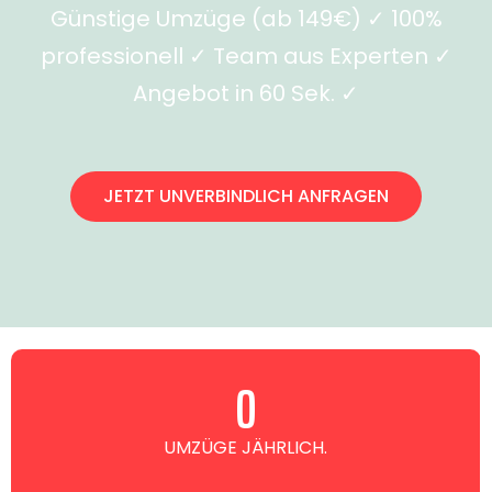
Günstige Umzüge (ab 149€) ✓ 100%
professionell ✓ Team aus Experten ✓
Angebot in 60 Sek. ✓
JETZT UNVERBINDLICH ANFRAGEN
0
UMZÜGE JÄHRLICH.