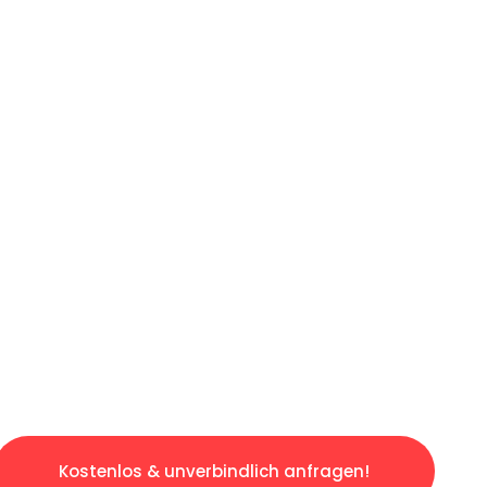
ICHES ANGEBOT IN
UNTER 60 S
ngslosen & sorgenfreien Umzug in Hamburg: E
gestaltet. Lassen Sie uns den schweren Teil 
tspannten und kostengünstigen Servive!
Kostenlos & unverbindlich anfragen!