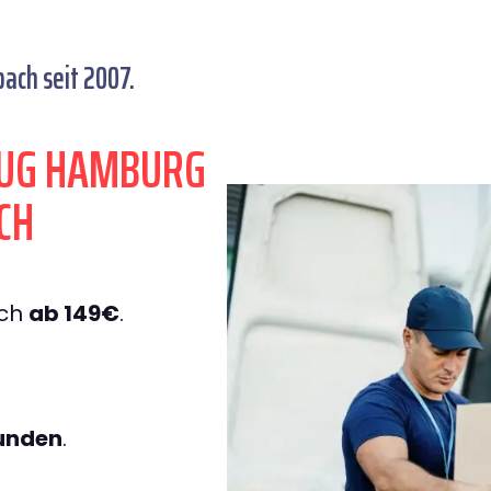
ach seit 2007.
ZUG HAMBURG
CH
ach
ab 149€
.
tunden
.