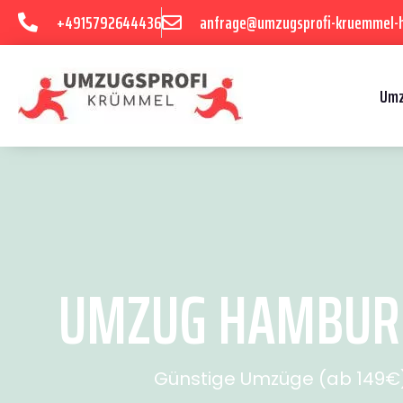
+4915792644436
anfrage@umzugsprofi-kruemmel-
Umz
UMZUG HAMBURG 
Günstige Umzüge (ab 149€) 