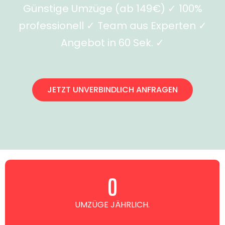
Günstige Umzüge (ab 149€) ✓ 100%
professionell ✓ Team aus Experten ✓
Angebot in 60 Sek. ✓
JETZT UNVERBINDLICH ANFRAGEN
0
UMZÜGE JÄHRLICH.