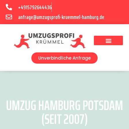
+4915792644436
anfrage@umzugsprofi-kruemmel-hamburg.de
Umzugsunternehmen Hamburg
Umzugsservice Hamburg
Unverbindliche Anfrage
UMZUG HAMBURG POTSDAM
(SEIT 2007)