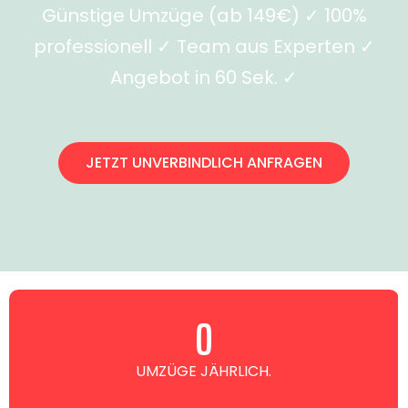
Günstige Umzüge (ab 149€) ✓ 100%
professionell ✓ Team aus Experten ✓
Angebot in 60 Sek. ✓
JETZT UNVERBINDLICH ANFRAGEN
0
UMZÜGE JÄHRLICH.