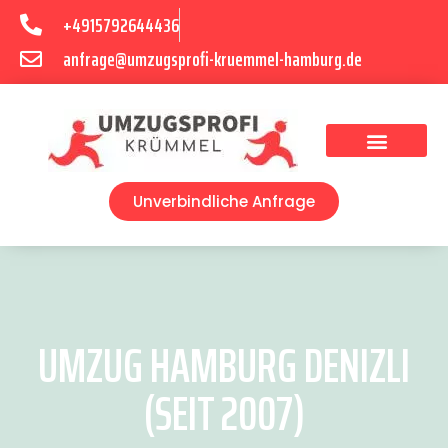
+4915792644436
anfrage@umzugsprofi-kruemmel-hamburg.de
Umzugsunternehmen Hamburg
Umzugsservice Hamburg
Unverbindliche Anfrage
UMZUG HAMBURG DENIZLI
(SEIT 2007)