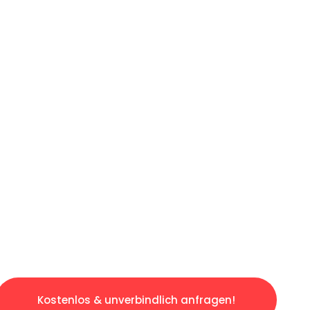
ICHES ANGEBOT IN
UNTER 60 S
ngslosen & sorgenfreien Umzug in Hamburg: E
gestaltet. Lassen Sie uns den schweren Teil 
tspannten und kostengünstigen Servive!
Kostenlos & unverbindlich anfragen!