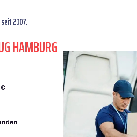
seit 2007.
ZUG HAMBURG
9€
.
tunden
.