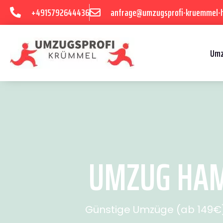
+4915792644436
anfrage@umzugsprofi-kruemmel-
Umz
UMZUG HAM
Günstige Umzüge (ab 149€) 