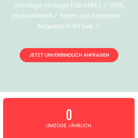
Günstige Umzüge (ab 149€) ✓ 100%
professionell ✓ Team aus Experten ✓
Angebot in 60 Sek. ✓
JETZT UNVERBINDLICH ANFRAGEN
0
UMZÜGE JÄHRLICH.