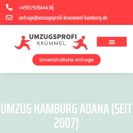
+4915792644436
anfrage@umzugsprofi-kruemmel-hamburg.de
Umzugsunternehmen Hamburg
Umzugsservice Hamburg
Unverbindliche Anfrage
UMZUG HAMBURG ADANA (SEIT
2007)