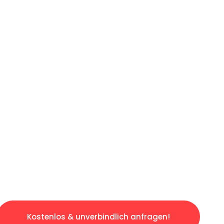
ICHES ANGEBOT IN
UNTER 60 S
ngslosen & sorgenfreien Umzug in Hamburg: E
gestaltet. Lassen Sie uns den schweren Teil 
tspannten und kostengünstigen Servive!
Kostenlos & unverbindlich anfragen!