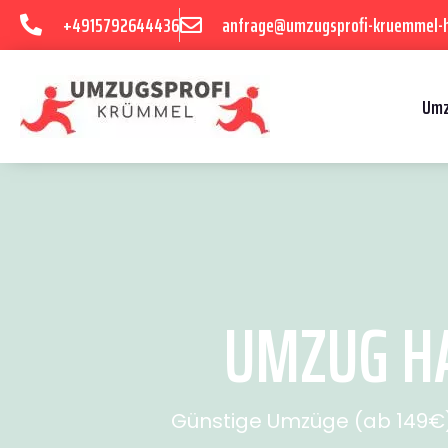
+4915792644436
anfrage@umzugsprofi-kruemmel-
Umz
UMZUG HA
Günstige Umzüge (ab 149€) 