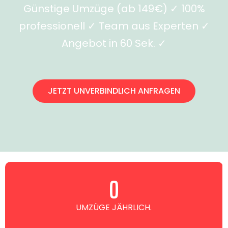
Günstige Umzüge (ab 149€) ✓ 100%
professionell ✓ Team aus Experten ✓
Angebot in 60 Sek. ✓
JETZT UNVERBINDLICH ANFRAGEN
0
UMZÜGE JÄHRLICH.