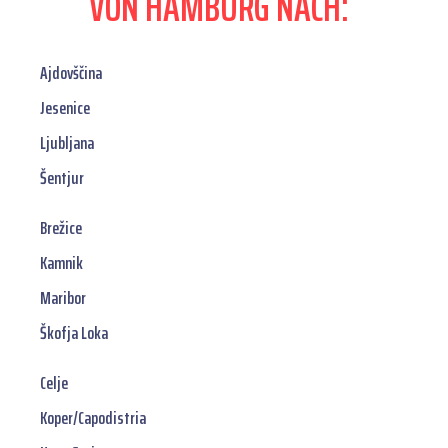
VON HAMBURG NACH:
Ajdovščina
Jesenice
Ljubljana
Šentjur
Brežice
Kamnik
Maribor
Škofja Loka
Celje
Koper/Capodistria