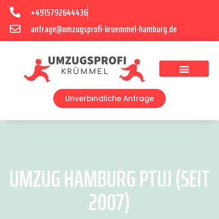
+4915792644436
anfrage@umzugsprofi-kruemmel-hamburg.de
Umzugsunternehmen Hamburg
Umzugsservice Hamburg
Unverbindliche Anfrage
UMZUG HAMBURG PTUJ (SEIT
2007)