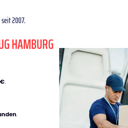
seit 2007.
ZUG HAMBURG
9€
.
tunden
.