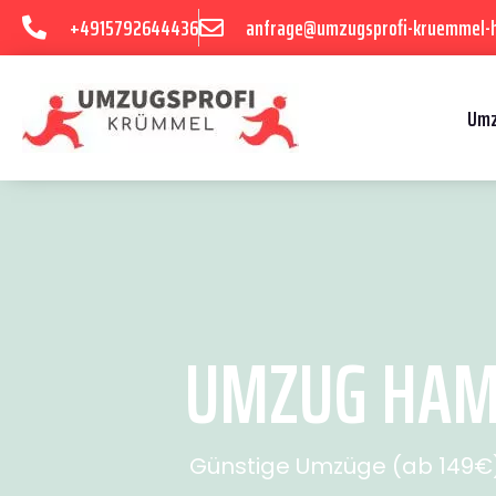
+4915792644436
anfrage@umzugsprofi-kruemmel-
Umz
UMZUG HAMB
Günstige Umzüge (ab 149€) 