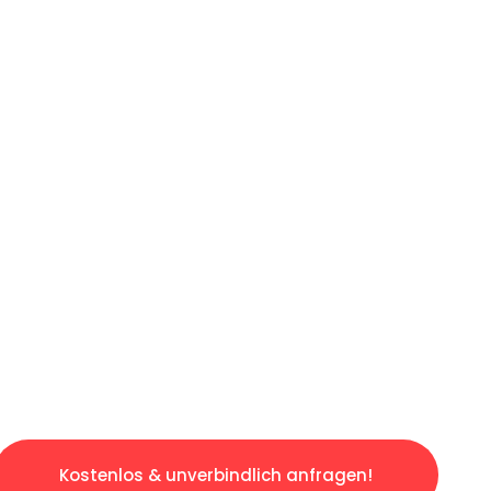
ICHES ANGEBOT IN
UNTER 60 S
ngslosen & sorgenfreien Umzug in Hamburg: E
gestaltet. Lassen Sie uns den schweren Teil 
tspannten und kostengünstigen Servive!
Kostenlos & unverbindlich anfragen!