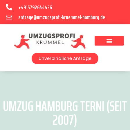
+4915792644436
anfrage@umzugsprofi-kruemmel-hamburg.de
Umzugsunternehmen Hamburg
Umzugsservice Hamburg
Unverbindliche Anfrage
UMZUG HAMBURG TERNI (SEIT
2007)