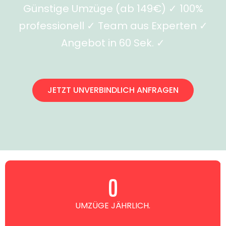
Günstige Umzüge (ab 149€) ✓ 100%
professionell ✓ Team aus Experten ✓
Angebot in 60 Sek. ✓
JETZT UNVERBINDLICH ANFRAGEN
0
UMZÜGE JÄHRLICH.