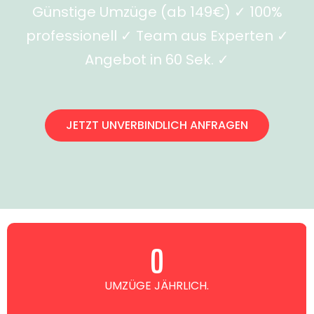
Günstige Umzüge (ab 149€) ✓ 100%
professionell ✓ Team aus Experten ✓
Angebot in 60 Sek. ✓
JETZT UNVERBINDLICH ANFRAGEN
0
UMZÜGE JÄHRLICH.