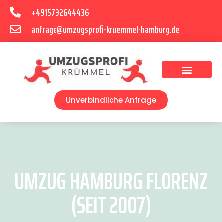
+4915792644436
anfrage@umzugsprofi-kruemmel-hamburg.de
Umzugsunternehmen Hamburg
Umzugsservice Hamburg
Unverbindliche Anfrage
UMZUG HAMBURG FLORENZ
(SEIT 2007)