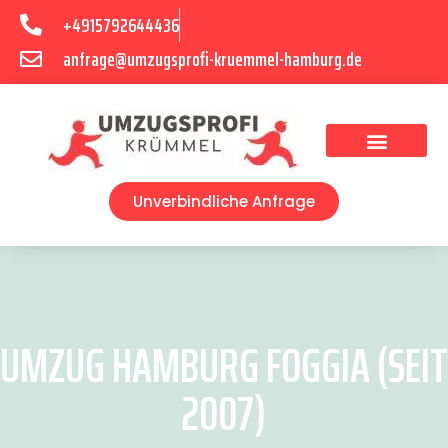
+4915792644436
anfrage@umzugsprofi-kruemmel-hamburg.de
Umzugsunternehmen Hamburg
Umzugsservice Hamburg
Unverbindliche Anfrage
UMZUG HAMBURG FOGGIA (SEIT
2007)