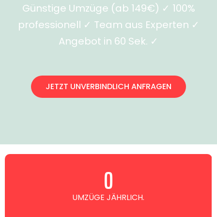
Günstige Umzüge (ab 149€) ✓ 100%
professionell ✓ Team aus Experten ✓
Angebot in 60 Sek. ✓
JETZT UNVERBINDLICH ANFRAGEN
0
UMZÜGE JÄHRLICH.