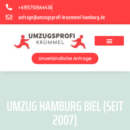
+4915792644436
anfrage@umzugsprofi-kruemmel-hamburg.de
Umzugsunternehmen Hamburg
Umzugsservice Hamburg
Unverbindliche Anfrage
UMZUG HAMBURG BIEL (SEIT
2007)