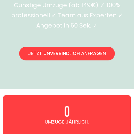
Günstige Umzüge (ab 149€) ✓ 100%
professionell ✓ Team aus Experten ✓
Angebot in 60 Sek. ✓
JETZT UNVERBINDLICH ANFRAGEN
0
UMZÜGE JÄHRLICH.