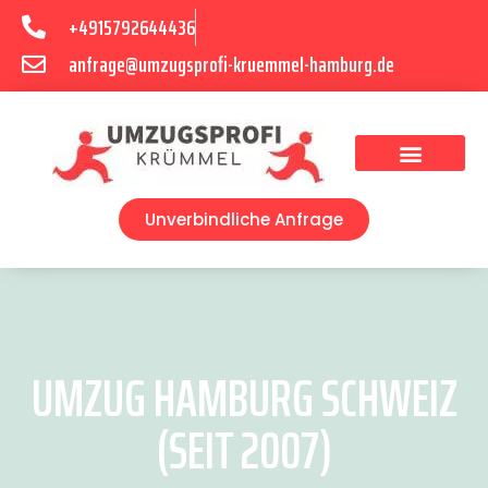
+4915792644436
anfrage@umzugsprofi-kruemmel-hamburg.de
Umzugsunternehmen Hamburg
Umzugsservice Hamburg
Unverbindliche Anfrage
UMZUG HAMBURG SCHWEIZ
(SEIT 2007)