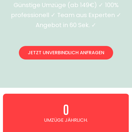
Günstige Umzüge (ab 149€) ✓ 100%
professionell ✓ Team aus Experten ✓
Angebot in 60 Sek. ✓
JETZT UNVERBINDLICH ANFRAGEN
0
UMZÜGE JÄHRLICH.