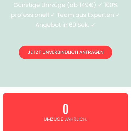
Günstige Umzüge (ab 149€) ✓ 100%
professionell ✓ Team aus Experten ✓
Angebot in 60 Sek. ✓
JETZT UNVERBINDLICH ANFRAGEN
0
UMZÜGE JÄHRLICH.