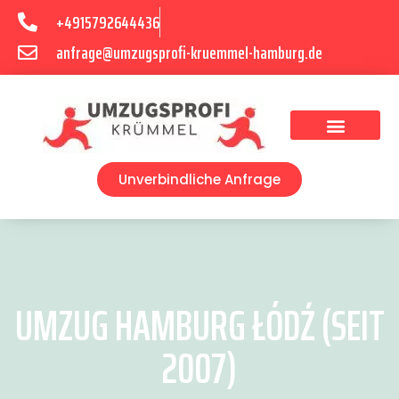
+4915792644436
anfrage@umzugsprofi-kruemmel-hamburg.de
Umzugsunternehmen Hamburg
Umzugsservice Hamburg
Unverbindliche Anfrage
UMZUG HAMBURG ŁÓDŹ (SEIT
2007)