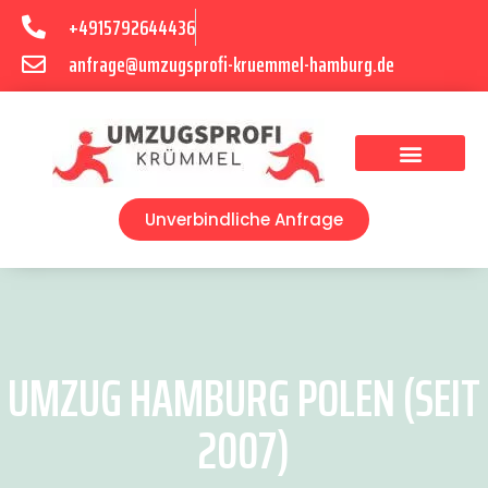
+4915792644436
anfrage@umzugsprofi-kruemmel-hamburg.de
Umzugsunternehmen Hamburg
Umzugsservice Hamburg
Unverbindliche Anfrage
UMZUG HAMBURG POLEN (SEIT
2007)