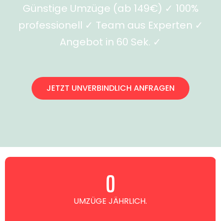
Günstige Umzüge (ab 149€) ✓ 100%
professionell ✓ Team aus Experten ✓
Angebot in 60 Sek. ✓
JETZT UNVERBINDLICH ANFRAGEN
0
UMZÜGE JÄHRLICH.