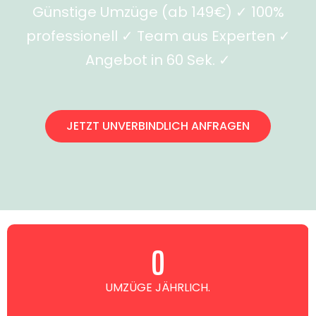
Günstige Umzüge (ab 149€) ✓ 100%
professionell ✓ Team aus Experten ✓
Angebot in 60 Sek. ✓
JETZT UNVERBINDLICH ANFRAGEN
0
UMZÜGE JÄHRLICH.