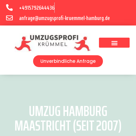
+4915792644436
anfrage@umzugsprofi-kruemmel-hamburg.de
Umzugsunternehmen Hamburg
Umzugsservice Hamburg
Unverbindliche Anfrage
UMZUG HAMBURG
MAASTRICHT (SEIT 2007)