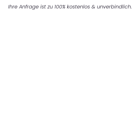
Ihre Anfrage ist zu 100% kostenlos & unverbindlich.
UNVERBINDLICHES ANGEBOT IN
UNTER 60 SEKUNDEN
:
Machen Sie sich bereit für einen
reibungslosen & sorgenfreien Umzug in
Hamburg: Erleben Sie, wie unser
Expertenteam Ihren Umzug schnell, sicher
und effizient gestaltet. Lassen Sie uns den
schweren Teil übernehmen & freuen Sie sich
auf einen entspannten und kostengünstigen