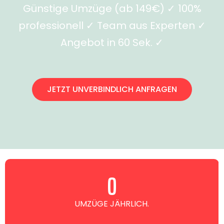
Günstige Umzüge (ab 149€) ✓ 100%
professionell ✓ Team aus Experten ✓
Angebot in 60 Sek. ✓
JETZT UNVERBINDLICH ANFRAGEN
0
UMZÜGE JÄHRLICH.