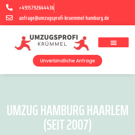
+4915792644436
anfrage@umzugsprofi-kruemmel-hamburg.de
Umzugsunternehmen Hamburg
Umzugsservice Hamburg
Unverbindliche Anfrage
UMZUG HAMBURG HAARLEM
(SEIT 2007)