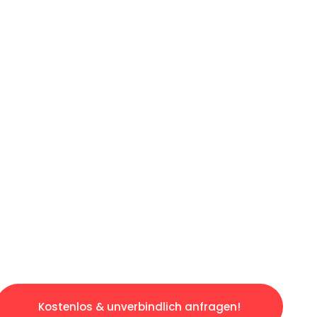
ICHES ANGEBOT IN
UNTER 60 S
ngslosen & sorgenfreien Umzug in Hamburg: E
gestaltet. Lassen Sie uns den schweren Teil 
tspannten und kostengünstigen Servive!
Kostenlos & unverbindlich anfragen!