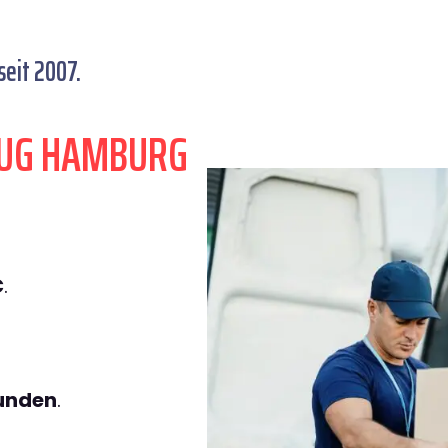
eit 2007.
ZUG HAMBURG
€
.
tunden
.