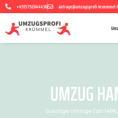
+4915792644436
anfrage@umzugsprofi-kruemmel-
Umz
UMZUG HAM
Günstige Umzüge (ab 149€) 