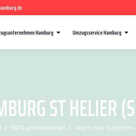
hamburg.de
ugsunternehmen Hamburg
Umzugsservice Hamburg
BURG ST HELIER (SE
✓ 100% professionell ✓ Team aus Experten ✓