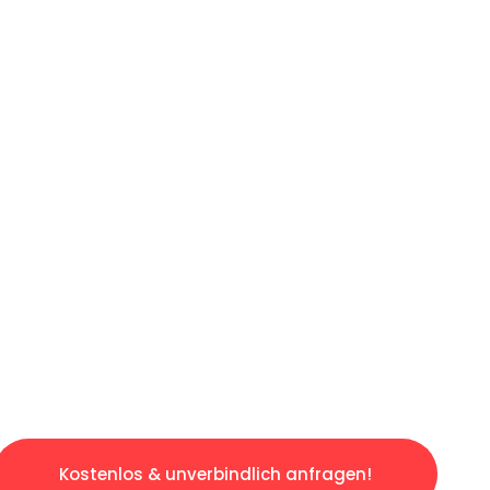
ICHES ANGEBOT IN
UNTER 60 S
ngslosen & sorgenfreien Umzug in Hamburg: E
gestaltet. Lassen Sie uns den schweren Teil 
tspannten und kostengünstigen Servive!
Kostenlos & unverbindlich anfragen!