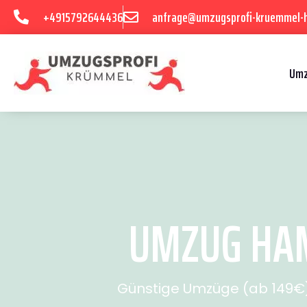
+4915792644436
anfrage@umzugsprofi-kruemmel-
Umz
UMZUG HAM
Günstige Umzüge (ab 149€) 