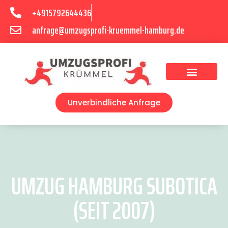
+4915792644436
anfrage@umzugsprofi-kruemmel-hamburg.de
Umzugsunternehmen Hamburg
Umzugsservice Hamburg
Unverbindliche Anfrage
UMZUG HAMBURG SUBOTICA
(SEIT 2007)