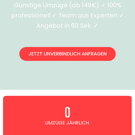
Günstige Umzüge (ab 149€) ✓ 100%
professionell ✓ Team aus Experten ✓
Angebot in 60 Sek. ✓
JETZT UNVERBINDLICH ANFRAGEN
0
UMZÜGE JÄHRLICH.