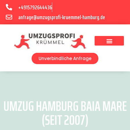
+4915792644436
anfrage@umzugsprofi-kruemmel-hamburg.de
Umzugsunternehmen Hamburg
Umzugsservice Hamburg
Unverbindliche Anfrage
UMZUG HAMBURG BAIA MARE
(SEIT 2007)