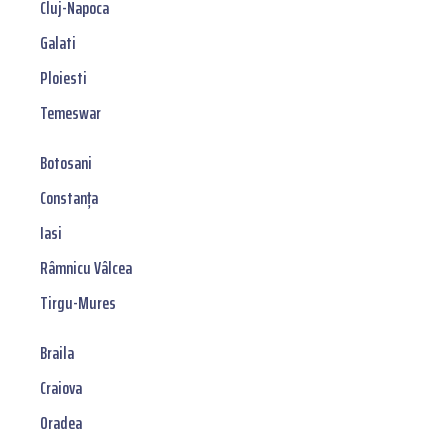
Cluj-Napoca
Galati
Ploiesti
Temeswar
Botosani
Constanța
Iasi
Râmnicu Vâlcea
Tirgu-Mures
Braila
Craiova
Oradea