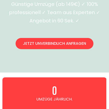
Günstige Umzüge (ab 149€) ✓ 100%
professionell ✓ Team aus Experten ✓
Angebot in 60 Sek. ✓
JETZT UNVERBINDLICH ANFRAGEN
0
UMZÜGE JÄHRLICH.