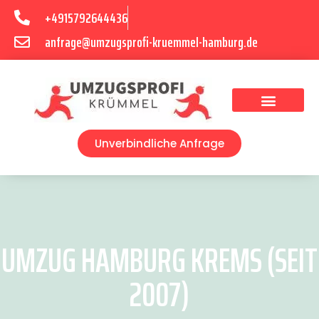
+4915792644436
anfrage@umzugsprofi-kruemmel-hamburg.de
Umzugsunternehmen Hamburg
Umzugsservice Hamburg
Unverbindliche Anfrage
UMZUG HAMBURG KREMS (SEIT
2007)