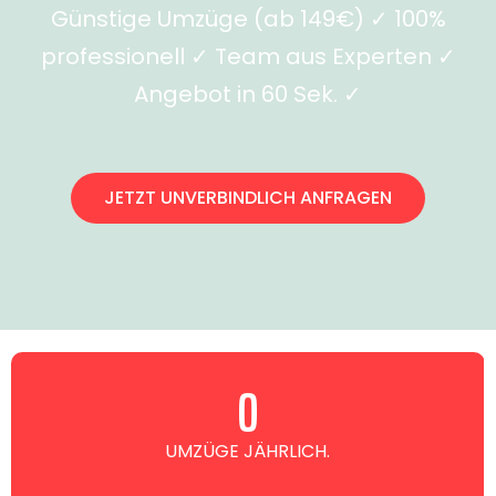
Günstige Umzüge (ab 149€) ✓ 100%
professionell ✓ Team aus Experten ✓
Angebot in 60 Sek. ✓
JETZT UNVERBINDLICH ANFRAGEN
0
UMZÜGE JÄHRLICH.