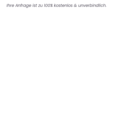
Ihre Anfrage ist zu 100% kostenlos & unverbindlich.
UNVERBINDLICHES ANGEBOT IN
UNTER 60 SEKUNDEN
:
Machen Sie sich bereit für einen
reibungslosen & sorgenfreien Umzug in
Hamburg: Erleben Sie, wie unser
Expertenteam Ihren Umzug schnell, sicher
und effizient gestaltet. Lassen Sie uns den
schweren Teil übernehmen & freuen Sie sich
auf einen entspannten und kostengünstigen