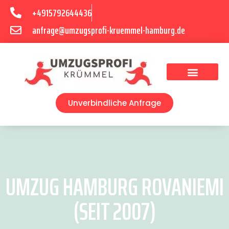
+4915792644436
anfrage@umzugsprofi-kruemmel-hamburg.de
Umzugsunternehmen Hamburg
Umzugsservice Hamburg
Unverbindliche Anfrage
UMZUG HAMBURG ROVANIEMI
(SEIT 2007)