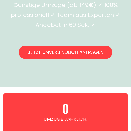
Günstige Umzüge (ab 149€) ✓ 100%
professionell ✓ Team aus Experten ✓
Angebot in 60 Sek. ✓
JETZT UNVERBINDLICH ANFRAGEN
0
UMZÜGE JÄHRLICH.