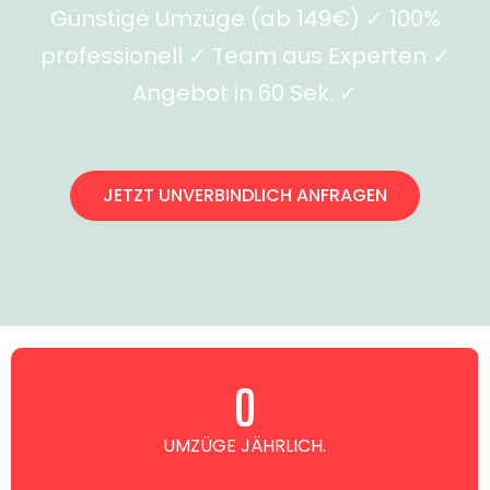
Günstige Umzüge (ab 149€) ✓ 100%
professionell ✓ Team aus Experten ✓
Angebot in 60 Sek. ✓
JETZT UNVERBINDLICH ANFRAGEN
0
UMZÜGE JÄHRLICH.