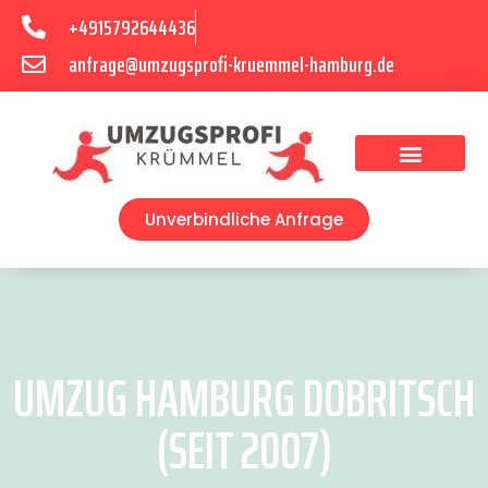
+4915792644436
anfrage@umzugsprofi-kruemmel-hamburg.de
Umzugsunternehmen Hamburg
Umzugsservice Hamburg
Unverbindliche Anfrage
UMZUG HAMBURG DOBRITSCH
(SEIT 2007)